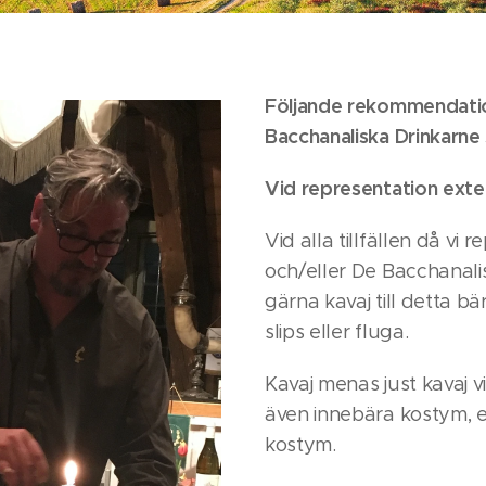
Följande rekommendatio
Bacchanaliska Drinkarne
Vid representation exte
Vid alla tillfällen då vi 
och/eller De Bacchanalis
gärna kavaj till detta bä
slips eller fluga.
Kavaj menas just kavaj vi
även innebära kostym, e
kostym.