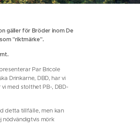
n gäller för Bröder inom De
 som "riktmärke".
rnt.
representerar Par Bricole
ka Drinkarne, DBD, har vi
r vi med stolthet PB-, DBD-
d detta tillfälle, men kan
j nödvändigtvis mörk