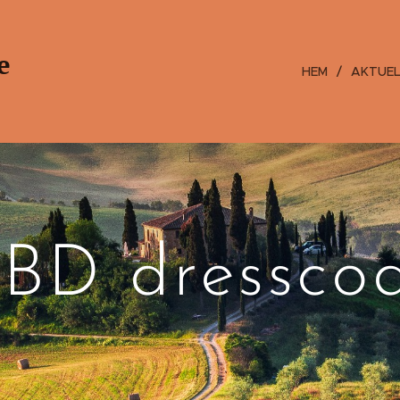
e
HEM
AKTUE
BD dressco