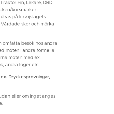
 Traktör Pin, Lekare, DBD
ecken/kursmärken,
 bäras på kavajslagets
). Vårdade skor och mörka
n omfatta besök hos andra
ed möten i andra formella
rna möten med ex.
k, andra loger etc.
ex. Dryckesprovningar,
judan eller om inget anges
e.