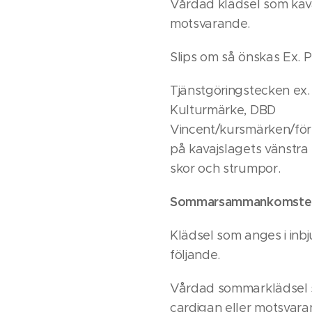
Vårdad klädsel som kavaj
motsvarande.
Slips om så önskas Ex. PB
Tjänstgöringstecken ex. 
Kulturmärke, DBD
Vincent/kursmärken/fört
på kavajslagets vänstra 
skor och strumpor.
Sommarsammankomste
Klädsel som anges i inb
följande.
Vårdad sommarklädsel so
cardigan eller motsvara