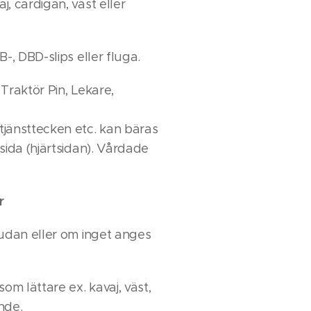
, cardigan, väst eller
-, DBD-slips eller fluga.
Traktör Pin, Lekare,
jänsttecken etc. kan bäras
sida (hjärtsidan). Vårdade
r
judan eller om inget anges
m lättare ex. kavaj, väst,
nde.