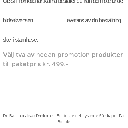
OBS!
Promotionartiklarna beställer du från den roterande
bildsekvensen. L
everans av din beställning
sker i stamhuset
Välj två av nedan promotion produkter
till paketpris kr. 499,-
De Bacchanaliska Drinkarne - En del av det Lysande Sällskapet Par
Bricole